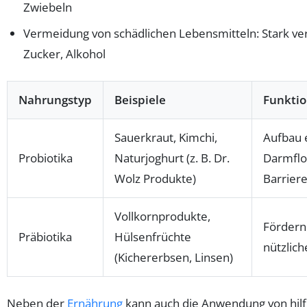
Zwiebeln
Vermeidung von schädlichen Lebensmitteln: Stark ver
Zucker, Alkohol
Nahrungstyp
Beispiele
Funkti
Sauerkraut, Kimchi,
Aufbau 
Probiotika
Naturjoghurt (z. B. Dr.
Darmflo
Wolz Produkte)
Barrier
Vollkornprodukte,
Fördern
Präbiotika
Hülsenfrüchte
nützlich
(Kichererbsen, Linsen)
Neben der
Ernährung
kann auch die Anwendung von hilf