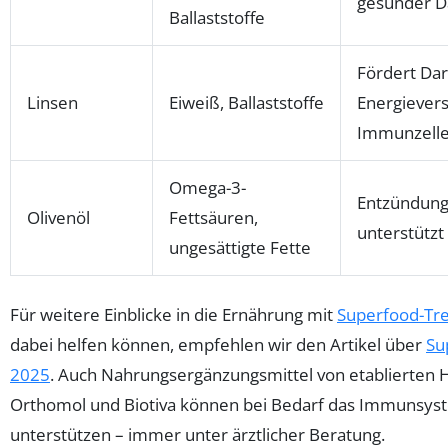
gesunder 
Ballaststoffe
Fördert Dar
Linsen
Eiweiß, Ballaststoffe
Energiever
Immunzell
Omega-3-
Entzündun
Olivenöl
Fettsäuren,
unterstützt
ungesättigte Fette
Für weitere Einblicke in die Ernährung mit
Superfood-Tr
dabei helfen können, empfehlen wir den Artikel über
Su
2025
. Auch Nahrungsergänzungsmittel von etablierten H
Orthomol und Biotiva können bei Bedarf das Immunsy
unterstützen – immer unter ärztlicher Beratung.