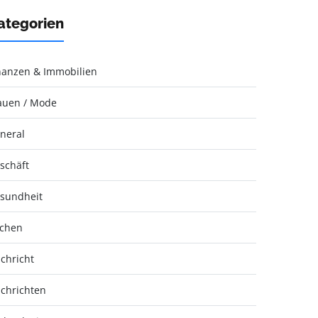
ategorien
nanzen & Immobilien
auen / Mode
neral
schäft
sundheit
chen
chricht
chrichten