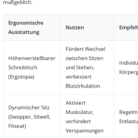
maßgeblich.
Ergonomische
Nutzen
Empfeh
Ausstattung
Fördert Wechsel
Höhenverstellbarer
zwischen Sitzen
Individu
Schreibtisch
und Stehen,
Körper
(Ergotopia)
verbessert
Blutzirkulation
Aktiviert
Dynamischer Sitz
Muskulatur,
Regelm
(Swopper, Sitwell,
verhindert
Entlast
Fitseat)
Verspannungen