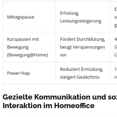
E
Erholung,
Mittagspause
s
Leistungssteigerung
g
Kurzpausen mit
Fördert Durchblutung,
4
Bewegung
beugt Verspannungen
S
(Bewegung@Home)
vor
Reduziert Ermüdung,
1
Power-Nap
steigert Gedächtnis
r
Gezielte Kommunikation und so
Interaktion im Homeoffice