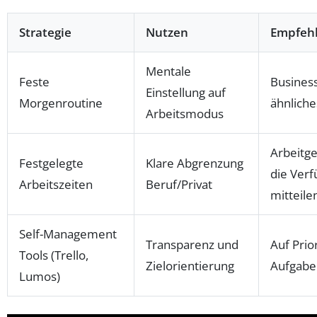
Strategie
Nutzen
Empfeh
Mentale
Feste
Busines
Einstellung auf
Morgenroutine
ähnliche
Arbeitsmodus
Arbeitg
Festgelegte
Klare Abgrenzung
die Verf
Arbeitszeiten
Beruf/Privat
mitteile
Self-Management
Transparenz und
Auf Prio
Tools (Trello,
Zielorientierung
Aufgabe
Lumos)