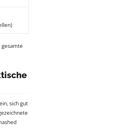
llen)
ktische
in, sich gut
sgezeichnete
nsmashed