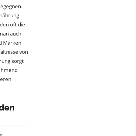
 begegnen.
rnährung
den oft die
 man auch
nd Marken
ältnisse von
rung sorgt
nehmend
deren
 den
am