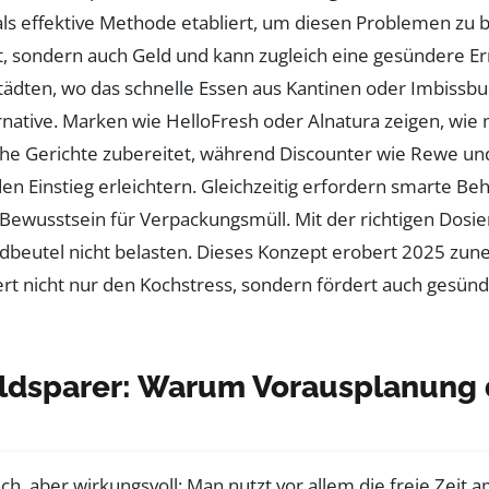
n als effektive Methode etabliert, um diesen Problemen zu
it, sondern auch Geld und kann zugleich eine gesündere E
ädten, wo das schnelle Essen aus Kantinen oder Imbissbu
ternative. Marken wie HelloFresh oder Alnatura zeigen, wie
iche Gerichte zubereitet, während Discounter wie Rewe u
den Einstieg erleichtern. Gleichzeitig erfordern smarte Beh
ewusstsein für Verpackungsmüll. Mit der richtigen Dosie
dbeutel nicht belasten. Dieses Konzept erobert 2025 zu
ert nicht nur den Kochstress, sondern fördert auch gesün
Geldsparer: Warum Vorausplanung
h, aber wirkungsvoll: Man nutzt vor allem die freie Zeit 