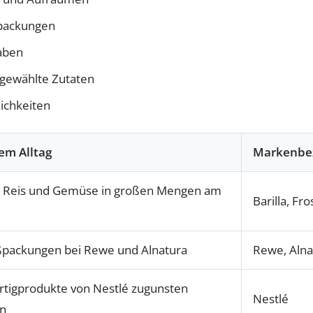
ßpackungen
aben
 gewählte Zutaten
lichkeiten
em Alltag
Markenbe
 Reis und Gemüse in großen Mengen am
Barilla, Fro
oßpackungen bei Rewe und Alnatura
Rewe, Alna
ertigprodukte von Nestlé zugunsten
Nestlé
en