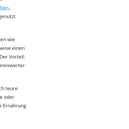
chen
,
genutzt
ken wie
lweise einen
er Vorteil:
preiswerter
ch teure
e oder
de Ernährung