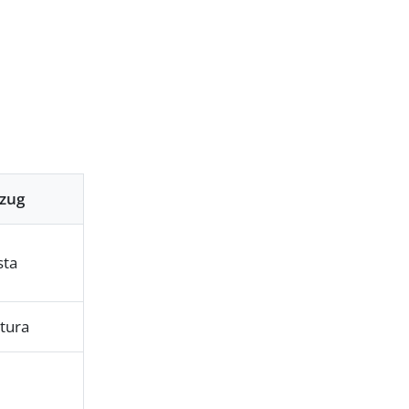
zug
sta
tura