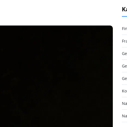
K
Fi
Fr
Ge
Ge
Ge
Ko
Na
Na