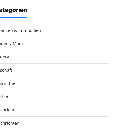
ategorien
nanzen & Immobilien
auen / Mode
neral
schäft
sundheit
chen
chricht
chrichten