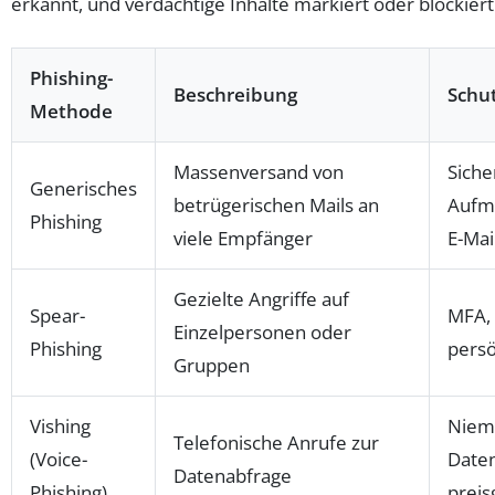
erkannt, und verdächtige Inhalte markiert oder blockiert
Phishing-
Beschreibung
Schu
Methode
Massenversand von
Siche
Generisches
betrügerischen Mails an
Aufm
Phishing
viele Empfänger
E-Mai
Gezielte Angriffe auf
Spear-
MFA, 
Einzelpersonen oder
Phishing
persö
Gruppen
Vishing
Niema
Telefonische Anrufe zur
(Voice-
Date
Datenabfrage
Phishing)
prei