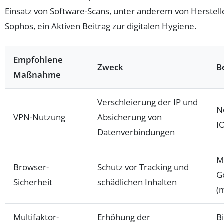
Einsatz von Software-Scans, unter anderem von Herstell
Sophos, ein Aktiven Beitrag zur digitalen Hygiene.
Empfohlene
Zweck
B
Maßnahme
Verschleierung der IP und
N
VPN-Nutzung
Absicherung von
I
Datenverbindungen
Mo
Browser-
Schutz vor Tracking und
G
Sicherheit
schädlichen Inhalten
(
Multifaktor-
Erhöhung der
B