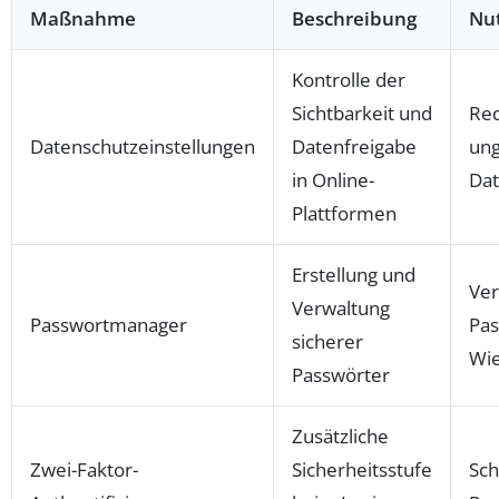
Maßnahme
Beschreibung
Nu
Kontrolle der
Sichtbarkeit und
Red
Datenschutzeinstellungen
Datenfreigabe
ung
in Online-
Dat
Plattformen
Erstellung und
Ve
Verwaltung
Passwortmanager
Pas
sicherer
Wi
Passwörter
Zusätzliche
Zwei-Faktor-
Sicherheitsstufe
Sch