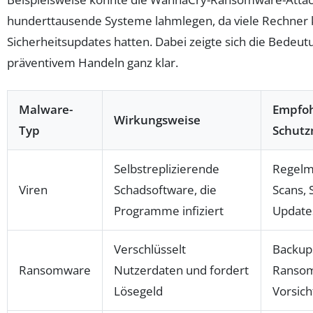
hunderttausende Systeme lahmlegen, da viele Rechner 
Sicherheitsupdates hatten. Dabei zeigte sich die Bedeut
präventivem Handeln ganz klar.
Malware-
Empfo
Wirkungsweise
Typ
Schut
Selbstreplizierende
Regelmä
Viren
Schadsoftware, die
Scans, 
Programme infiziert
Update
Verschlüsselt
Backups
Ransomware
Nutzerdaten und fordert
Ransom
Lösegeld
Vorsich