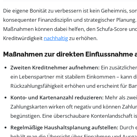
Die eigene Bonität zu verbessern ist kein Geheimnis, so
konsequenter Finanzdisziplin und strategischer Planung. 
Maßnahmen können dabei helfen, den Schufa-Score und
Kreditwürdigkeit
nachhaltig
zu erhöhen.
Maßnahmen zur direkten Einflussnahme a
Zweiten Kreditnehmer aufnehmen:
Ein zusätzliche
ein Lebenspartner mit stabilem Einkommen – kann d
Rückzahlungsfähigkeit erhöhen und erscheint für Bank
Konto- und Kartenanzahl reduzieren:
Mehr als zwei
Zahlungskarten wirken oft negativ und können Zahlun
begünstigen. Eine überschaubare Kontenlandschaft ist
Regelmäßige Haushaltsplanung aufstellen:
Durch e
behält man die Übersicht über Einnahmen und Ausga