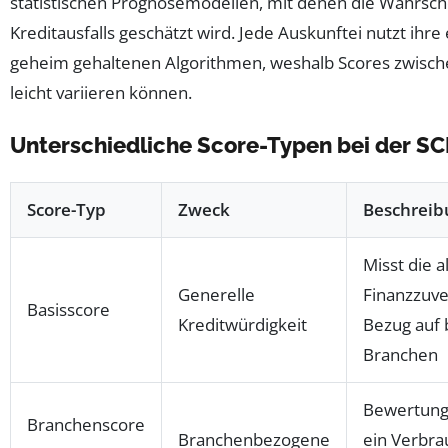
statistischen Prognosemodellen, mit denen die Wahrsche
Kreditausfalls geschätzt wird. Jede Auskunftei nutzt ihre
geheim gehaltenen Algorithmen, weshalb Scores zwisch
leicht variieren können.
Unterschiedliche Score-Typen bei der S
Score-Typ
Zweck
Beschreib
Misst die 
Generelle
Finanzzuve
Basisscore
Kreditwürdigkeit
Bezug auf
Branchen
Bewertung,
Branchenscore
Branchenbezogene
ein Verbra