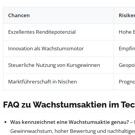
Chancen
Risike
Exzellentes Renditepotenzial
Hohe B
Innovation als Wachstumsmotor
Empfin
Steuerliche Nutzung von Kursgewinnen
Geopol
Marktführerschaft in Nischen
Progno
FAQ zu Wachstumsaktien im Tec
Was kennzeichnet eine Wachstumsaktie genau?
– 
Gewinnwachstum, hoher Bewertung und nachhaltige