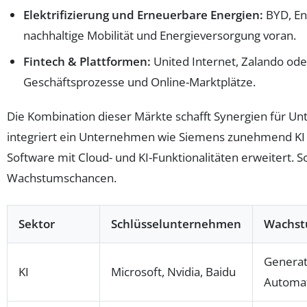
Elektrifizierung und Erneuerbare Energien:
BYD, En
nachhaltige Mobilität und Energieversorgung voran.
Fintech & Plattformen:
United Internet, Zalando oder
Geschäftsprozesse und Online-Marktplätze.
Die Kombination dieser Märkte schafft Synergien für U
integriert ein Unternehmen wie Siemens zunehmend KI 
Software mit Cloud- und KI-Funktionalitäten erweitert. S
Wachstumschancen.
Sektor
Schlüsselunternehmen
Wachst
Generati
KI
Microsoft, Nvidia, Baidu
Automat