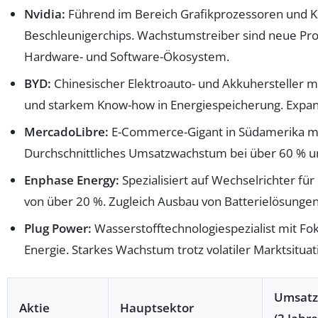
Nvidia:
Führend im Bereich Grafikprozessoren und KI-
Beschleunigerchips. Wachstumstreiber sind neue Produ
Hardware- und Software-Ökosystem.
BYD:
Chinesischer Elektroauto- und Akkuhersteller 
und starkem Know-how in Energiespeicherung. Expansio
MercadoLibre:
E-Commerce-Gigant in Südamerika mit
Durchschnittliches Umsatzwachstum bei über 60 % un
Enphase Energy:
Spezialisiert auf Wechselrichter f
von über 20 %. Zugleich Ausbau von Batterielösunge
Plug Power:
Wasserstofftechnologiespezialist mit Fok
Energie. Starkes Wachstum trotz volatiler Marktsituat
Umsat
Aktie
Hauptsektor