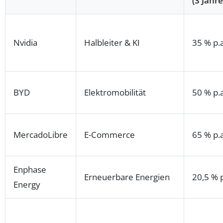
(3 Jahre
Nvidia
Halbleiter & KI
35 % p.a
BYD
Elektromobilität
50 % p.a
MercadoLibre
E-Commerce
65 % p.a
Enphase
Erneuerbare Energien
20,5 % p
Energy